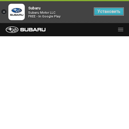
Subaru
×
Установить
Subaru Motor LLC
FREE - In Google Play