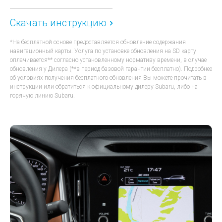
Скачать инструкцию
*На бесплатной основе предоставляется обновление содержания
навигационный карты. Услуга по установке обновления на SD карту
оплачивается** согласно установленному нормативу времени, в случае
обновления у Дилера (**в период базовой гарантии бесплатно). Подробнее
об условиях получения бесплатного обновления Вы можете прочитать в
инструкции или обратиться к официальному дилеру Subaru, либо на
горячую линию Subaru.