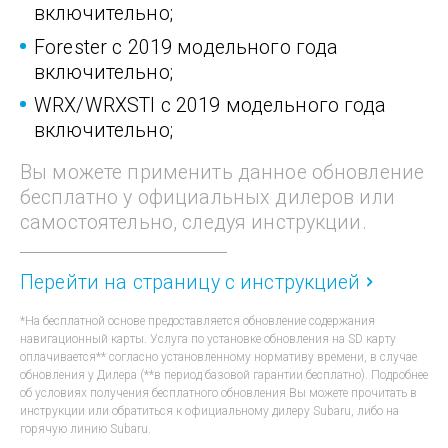
включительно;
Forester с 2019 модельного года
включительно;
WRX/WRXSTI с 2019 модельного года
включительно;
Вы можете применить данное обновление
бесплатно
у официальных дилеров или
самостоятельно,
следуя инструкции.
Перейти на страницу с инструкцией
*На бесплатной основе предоставляется обновление содержания
навигационный карты. Услуга по установке обновления на SD карту
оплачивается** согласно установленному нормативу времени, в случае
обновления у Дилера (**в период базовой гарантии бесплатно). Подробнее
об условиях получения бесплатного обновления Вы можете прочитать в
инструкции или обратиться к официальному дилеру Subaru, либо на
горячую линию Subaru.