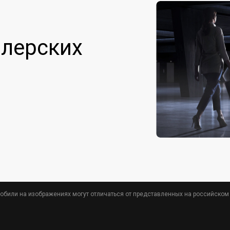
лерских
обили на изображениях могут отличаться от представленных на российском