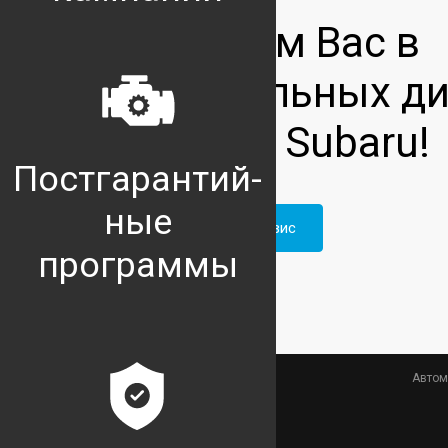
Мы ждём Вас в
официальных ди
центрах Subaru!
Постгарантий-
ные
Записаться на сервис
программы
Автом