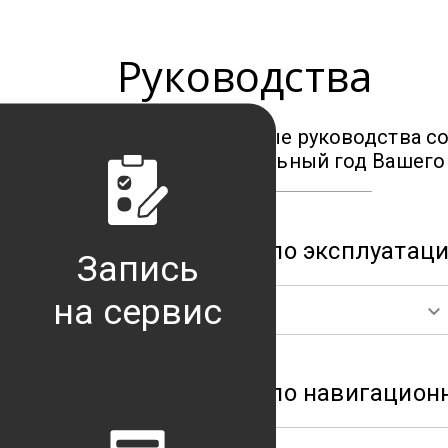
Руководства
Все необходимые руководства с
модель и модельный год Вашего 
Руководства по эксплуатац
Запись
на сервис
Forester
Руководства по навигацион