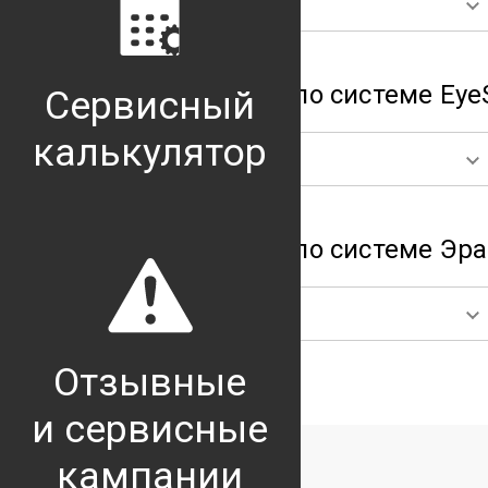
Forester
Руководства по системе Eye
Сервисный
калькулятор
Forester
Руководства по системе Эра
Forester
Отзывные
и сервисные
кампании