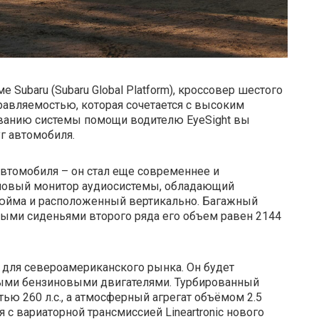
Subaru (Subaru Global Platform), кроссовер шестого
равляемостью, которая сочетается с высоким
ованию системы помощи водителю EyeSight вы
г автомобиля.
втомобиля – он стал еще современнее и
а новый монитор аудиосистемы, обладающий
дюйма и расположенный вертикально. Багажный
ными сиденьями второго ряда его объем равен 2144
для североамериканского рынка. Он будет
ными бензиновыми двигателями. Турбированный
ью 260 л.с., а атмосферный агрегат объёмом 2.5
ся с вариаторной трансмиссией Lineartronic нового