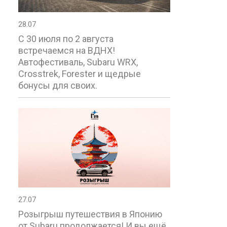
28.07
С 30 июля по 2 августа
встречаемся на ВДНХ!
Автофестиваль, Subaru WRX,
Crosstrek, Forester и щедрые
бонусы для своих.
27.07
Розыгрыш путешествия в Японию
от Subaru продолжается! И вы ещё