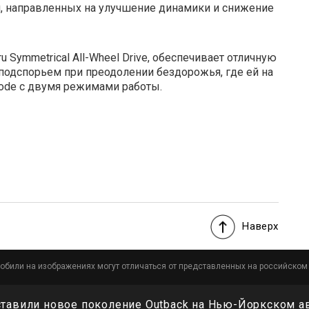
й, направленных на улучшение динамики и снижение
 Symmetrical All-Wheel Drive, обеспечивает отличную
 подспорьем при преодолении бездорожья, где ей на
ode с двумя режимами работы.
Наверх
обили на изображениях могут отличаться от представленных на российском
ставили новое поколение Outback на Нью-Йоркском а