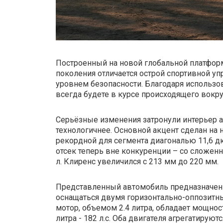
Построенный на новой глобальной платформе 
поколения отличается острой спортивной уп
уровнем безопасности. Благодаря использ
всегда будете в курсе происходящего вокру
Cерьёзные изменения затронули интерьер а
технологичнее. Основной акцент сделан н
рекордной для сегмента диагональю 11,6 
отсек теперь вне конкуренции – со сложен
л. Клиренс увеличился с 213 мм до 220 мм.
Представленный автомобиль предназначен 
оснащаться двумя горизонтально-оппозит
мотор, объемом 2.4 литра, обладает мощност
литра - 182 л.с. Оба двигателя агрегатируют