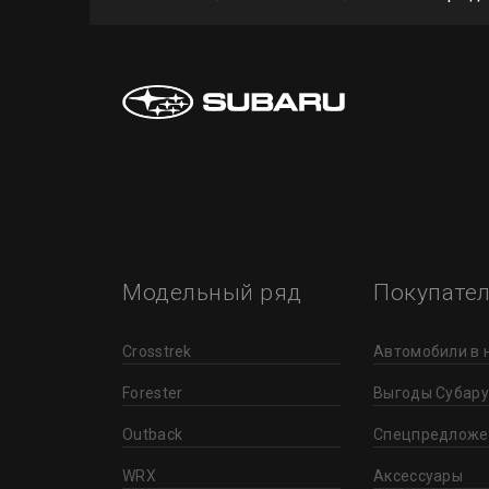
Модельный ряд
Покупате
Crosstrek
Автомобили в 
Forester
Выгоды Субару
Outback
Спецпредложе
WRX
Аксессуары