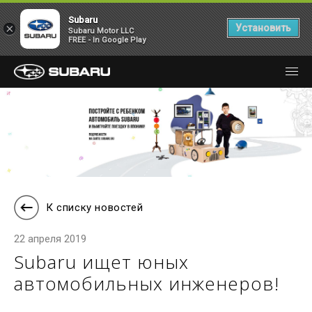
Subaru
×
Установить
Subaru Motor LLC
FREE - In Google Play
К списку новостей
22 апреля 2019
Subaru ищет юных
автомобильных инженеров!