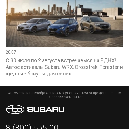
28.07
С 30 июля по 2 августа встречаемся на ВДНХ!
Автофестиваль, Subaru WRX, Crosstrek, Forester и
щедрые бонусы для своих.
Автомобили на изображениях могут отличаться от представленных
на российском рынке
8 (800) 555 00