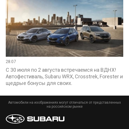
28.07
С 30 июля по 2 августа встречаемся на ВДНХ!
Автофестиваль, Subaru WRX, Crosstrek, Forester и
щедрые бонусы для своих.
Автомобили на изображениях могут отличаться от представленных
на российском рынке