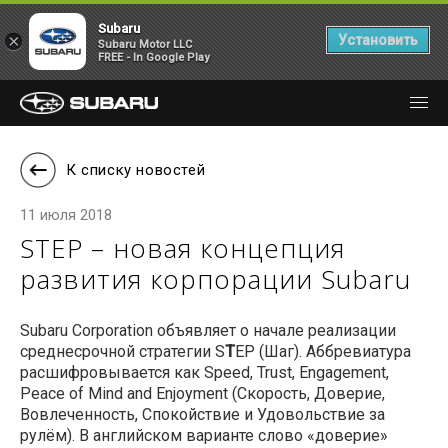
Subaru
×
Установить
Subaru Motor LLC
FREE - In Google Play
К списку новостей
11 июля 2018
STEP – новая концепция
развития корпорации Subaru
Subaru Corporation объявляет о начале реализации
среднесрочной стратегии S
T
EP (Шаг). Аббревиатура
расшифровывается как Speed, Trust, Engagement,
Peace of Mind and Enjoyment (Скорость, Доверие,
Вовлеченность, Спокойствие и Удовольствие за
рулём). В английском варианте слово «доверие»