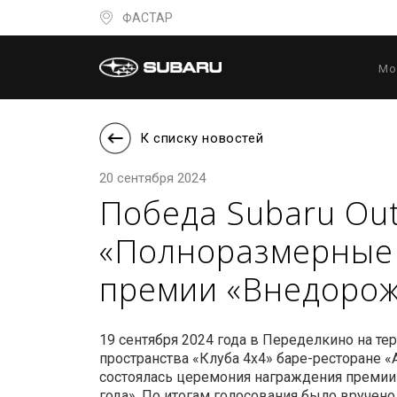
ФАСТАР
Мо
К списку новостей
20 сентября 2024
Победа Subaru Ou
«Полноразмерные 
премии «Внедорож
19 сентября 2024 года в Переделкино на те
пространства «Клуба 4х4» баре-ресторане «
состоялась церемония награждения преми
года». По итогам голосования было вручено