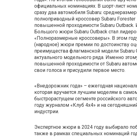
официальных номинациях. В шорт-лист ном
сразу два автомобиля Subaru: среднеразме
полноприводный кроссовер Subaru Forester
повышенной проходимости Subaru Outback.
Большого жюри Subaru Outback стал лидер
«Полноразмерные кроссоверы». В этом го
(народное) жюри премии по достоинству оц
преимущества флагманской модели Subaru 
актуального модельного ряда. Именно этом
повышенной проходимости от Subaru автом
свои голоса и присудили первое место.
«Внедорожник года» – ежегодная национал
которая вручается лучшим моделям в само
быстрорастущем сегменте российского авт
году журналом «Клуб 4х4» и на сегодняшн
индустрии.
Экспертное жюри в 2024 году выбирало по
также в рамках специальных номинаций го