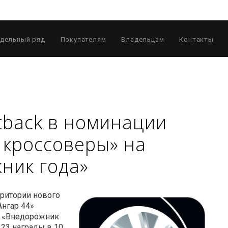
дельный ряд
Покупателям
Владельцам
Контакты
tback в номинации
кроссоверы» на
ник года»
рритории нового
Ангар 44»
и «Внедорожник
 23 награды в 10