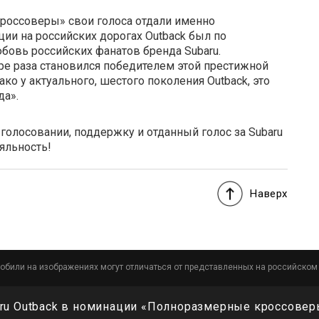
россоверы» свои голоса отдали именно
ции на российских дорогах Outback был по
бовь российских фанатов бренда Subaru.
ыре раза становился победителем этой престижной
нако у актуального, шестого поколения Outback, это
да».
 голосовании, поддержку и отданный голос за Subaru
яльность!
Наверх
обили на изображениях могут отличаться от представленных на российском
ru Outback в номинации «Полноразмерные кроссовер