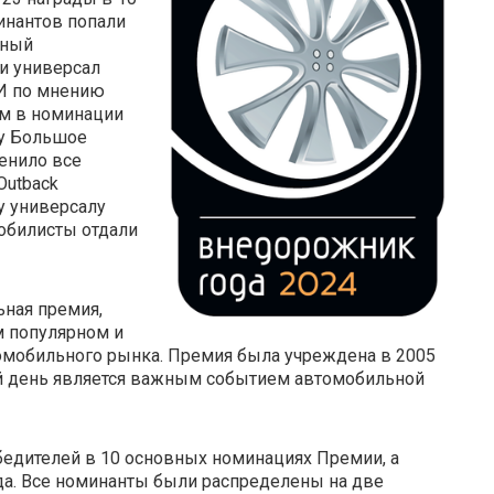
инантов попали
рный
 и универсал
 И по мнению
ом в номинации
ду Большое
енило все
Outback
у универсалу
обилисты отдали
ьная премия,
м популярном и
омобильного рынка. Премия была учреждена в 2005
ий день является важным событием автомобильной
бедителей в 10 основных номинациях Премии, а
да. Все номинанты были распределены на две