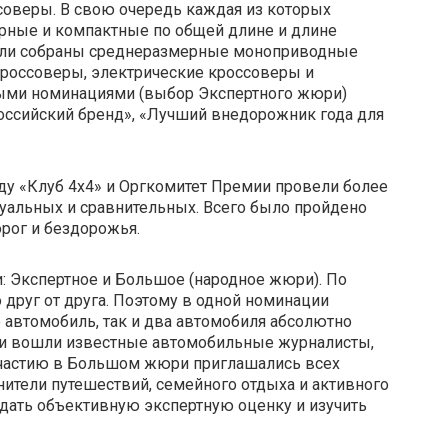
соверы. В свою очередь каждая из которых
рные и компактные по общей длине и длине
были собраны среднеразмерные моноприводные
россоверы, электрические кроссоверы и
ными номинациями (выбор Экспертного жюри)
оссийский бренд», «Лучший внедорожник года для
ду «Клуб 4х4» и Оргкомитет Премии провели более
уальных и сравнительных. Всего было пройдено
рог и бездорожья.
: Экспертное и Большое (народное жюри). По
друг от друга. Поэтому в одной номинации
е автомобиль, так и два автомобиля абсолютно
ри вошли известные автомобильные журналисты,
 участию в Большом жюри приглашались всех
нители путешествий, семейного отдыха и активного
 дать объективную экспертную оценку и изучить