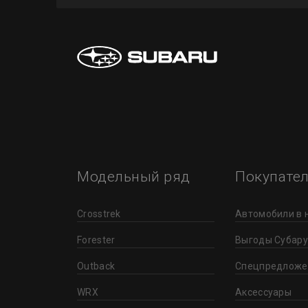
Модельный ряд
Покупате
Crosstrek
Автомобили в 
Forester
Выгоды Субару
Outback
Спецпредложе
WRX
Аксессуары